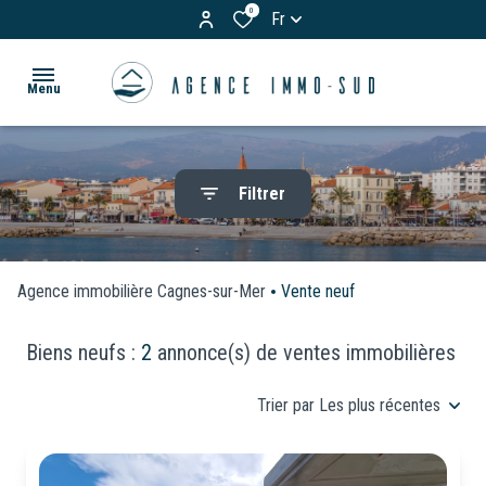
0
Fr
Menu
ACCUEIL
Filtrer
ACHETER
Appartements
LOUER
Maisons
Agence immobilière Cagnes-sur-Mer
Vente neuf
& Villas
BIENS
Biens neufs :
2
annonce(s) de ventes immobilières
Terrains
VENDUS
Trier par Les plus récentes
Garages
ESTIMATION
/
Parkings
VOS