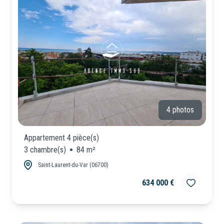
CONSEILLERS
Locaux
Commerciaux
NOUS
Neuf
REJOINDRE
4 photos
Appartement 4 pièce(s)
3 chambre(s)
84 m²
Saint-Laurent-du-Var (06700)
634 000 €