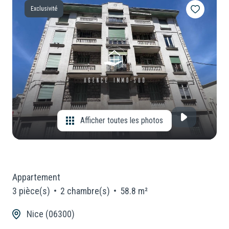
Exclusivité
CONSEILLERS
Locaux
Commerciaux
NOUS
Neuf
REJOINDRE
Afficher toutes les photos
Appartement
3 pièce(s)
2 chambre(s)
58.8 m²
Nice (06300)