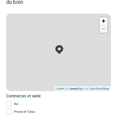
du bien
+
−
Leaflet
|
©
Maps
|
© OpenStreetMap
Jawg
Commerces et santé
Bar
Presse et Tabac