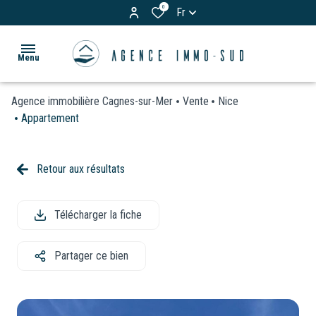
0
Fr
Menu
Agence immobilière Cagnes-sur-Mer
Vente
Nice
ACCUEIL
Appartement
ACHETER
Appartements
Retour aux résultats
LOUER
Maisons
& Villas
Télécharger la fiche
BIENS
Terrains
VENDUS
Partager ce bien
Garages
ESTIMATION
/
Parkings
VOS