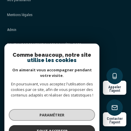
Mentions légales
Admin
POLITIQUE DE PROTECTION DES DONNÉES - RGPD
Comme beaucoup, notre site
utilise les cookies
Nos honoraires
On aimerait vous accompagner pendant
Politique RGPD
votre visite.
En poursuivant, vous acceptez l'utilisation des
Appeler
cookies par ce site, afin de vous proposer des
Cookies
l'agent
contenus adaptés et réaliser des statistiques !
© 2026 | Tous droits réservés
PARAMÉTRER
Contacter
l'agent
Réalisé par
TOUT ACCEPTER