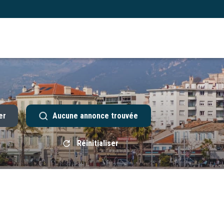
er
Aucune annonce trouvée
Réinitialiser