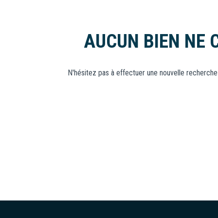
NOUS
Locaux
REJOINDRE
Commerciaux
AUCUN BIEN NE 
Neuf
N'hésitez pas à effectuer une nouvelle recherche 