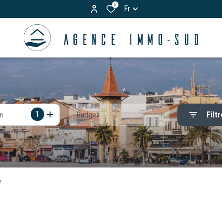
0
Fr
1
Budget
Filtr
on
e