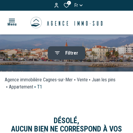
0
Fr
Menu
ACCUEIL
Filtrer
ACHETER
Appartements
LOUER
Maisons
Agence immobilière Cagnes-sur-Mer
Vente
Juan les pins
& Villas
Appartement
T1
BIENS
Terrains
VENDUS
Garages
ESTIMATION
DÉSOLÉ,
/
AUCUN BIEN NE CORRESPOND À VOS
Parkings
VOS