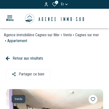
0
Fr
Menu
Agence immobilière Cagnes-sur-Mer
Vente
Cagnes sur mer
ACCUEIL
Appartement
ACHETER
Appartements
Retour aux résultats
LOUER
Maisons
& Villas
Partager ce bien
BIENS
Terrains
VENDUS
Garages
ESTIMATION
/
Vendu
Parkings
VOS