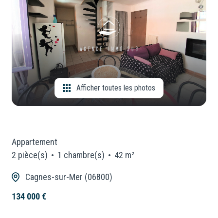
CONSEILLERS
Locaux
Commerciaux
NOUS
Neuf
REJOINDRE
Afficher toutes les photos
Appartement
2 pièce(s)
1 chambre(s)
42 m²
Cagnes-sur-Mer (06800)
134 000 €