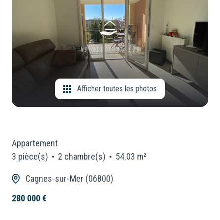
CONSEILLERS
Locaux
Commerciaux
NOUS
Neuf
REJOINDRE
Afficher toutes les photos
Appartement
3 pièce(s)
2 chambre(s)
54.03 m²
Cagnes-sur-Mer (06800)
280 000 €