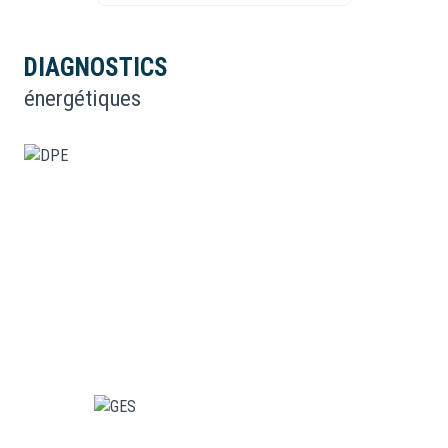
cuisine américaine (équipée)
DIAGNOSTICS
énergétiques
Chauffage collectif : radiateur (gaz)
Chauffage collectif : radiateur (gaz)
exposition Sud
2ème étage
5 étage(s)
ascenseur
vue Jardin