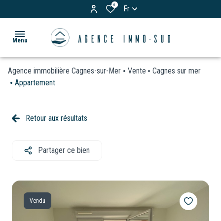
0
Fr
Menu
Agence immobilière Cagnes-sur-Mer
Vente
Cagnes sur mer
ACCUEIL
Appartement
ACHETER
Appartements
Retour aux résultats
LOUER
Maisons
& Villas
Partager ce bien
BIENS
Terrains
VENDUS
Garages
ESTIMATION
/
Vendu
Parkings
VOS