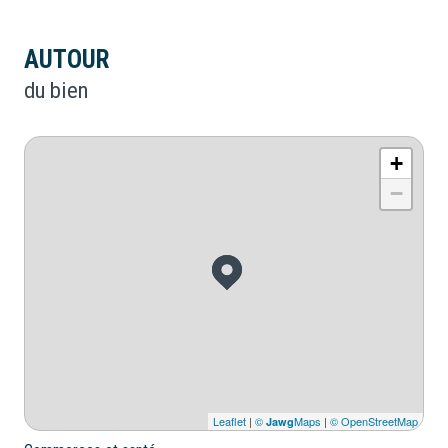
AUTOUR
du bien
+
−
Leaflet
|
©
Maps
|
© OpenStreetMap
Jawg