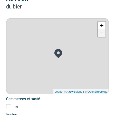
du bien
+
−
Leaflet
|
©
Maps
|
© OpenStreetMap
Jawg
Commerces et santé
Bar
Ecoles