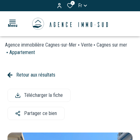
0
Fr
Menu
Agence immobilière Cagnes-sur-Mer
Vente
Cagnes sur mer
ACCUEIL
Appartement
ACHETER
Appartements
Retour aux résultats
LOUER
Maisons
& Villas
Télécharger la fiche
BIENS
Terrains
VENDUS
Partager ce bien
Garages
ESTIMATION
/
Parkings
VOS