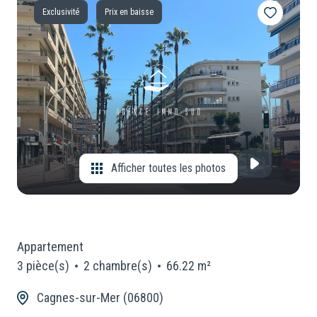
Exclusivité
Prix en baisse
CONSEILLERS
Locaux
Commerciaux
NOUS
Neuf
REJOINDRE
Afficher toutes les photos
Appartement
3 pièce(s)
2 chambre(s)
66.22 m²
Cagnes-sur-Mer (06800)