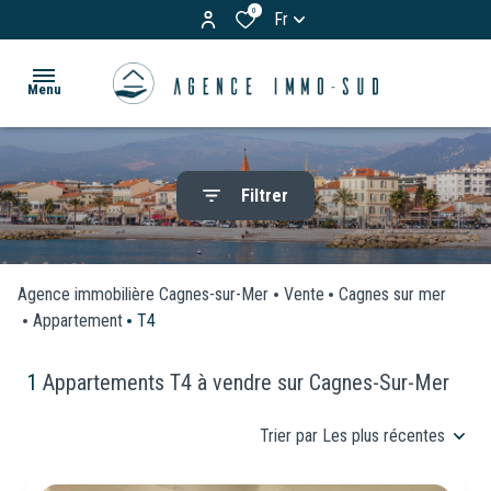
0
Fr
Menu
ACCUEIL
Filtrer
ACHETER
Appartements
LOUER
Maisons
Agence immobilière Cagnes-sur-Mer
Vente
Cagnes sur mer
& Villas
Appartement
T4
BIENS
Terrains
VENDUS
1
Appartements T4 à vendre sur Cagnes-Sur-Mer
Garages
ESTIMATION
Trier par Les plus récentes
/
Parkings
VOS