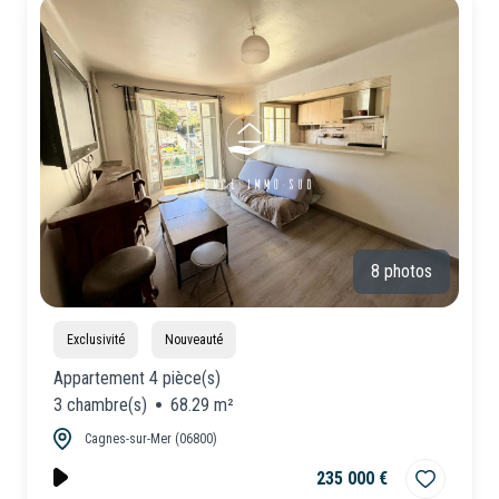
CONSEILLERS
Locaux
Commerciaux
NOUS
Neuf
REJOINDRE
8 photos
Exclusivité
Nouveauté
Appartement 4 pièce(s)
3 chambre(s)
68.29 m²
Cagnes-sur-Mer (06800)
235 000 €