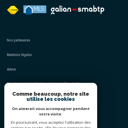
Nos partenaires
Mentions légales
Admin
POLITIQUE DE PROTECTION DES DONNÉES - RGPD
Comme beaucoup, notre site
utilise les cookies
Nos honoraires
On aimerait vous accompagner pendant
Politique RGPD
votre visite.
En poursuivant, vous acceptez l'utilisation des
cookies par ce site, afin de vous proposer des
Cookies