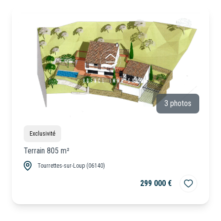
CONSEILLERS
Locaux
Commerciaux
NOUS
Neuf
REJOINDRE
3 photos
Exclusivité
Terrain 805 m²
Tourrettes-sur-Loup (06140)
299 000 €