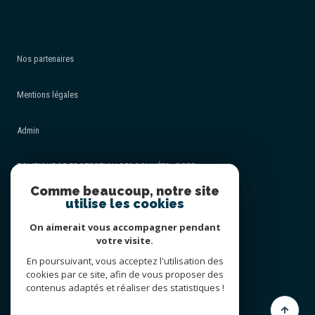
Nos partenaires
Mentions légales
Admin
POLITIQUE DE PROTECTION DES DONNÉES - RGPD
Comme beaucoup, notre site
utilise les cookies
Nos honoraires
On aimerait vous accompagner pendant
Politique RGPD
votre visite.
En poursuivant, vous acceptez l'utilisation des
cookies par ce site, afin de vous proposer des
Cookies
contenus adaptés et réaliser des statistiques !