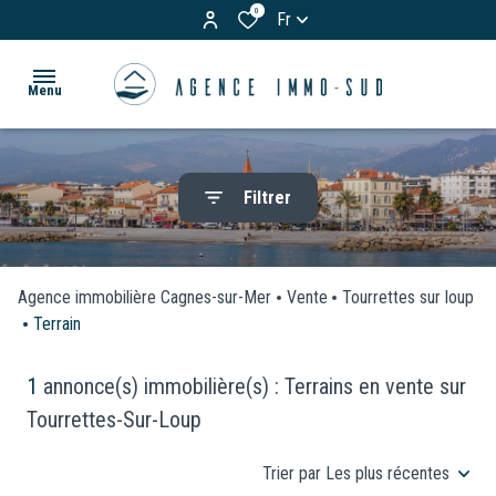
0
Fr
Menu
ACCUEIL
Filtrer
ACHETER
Appartements
LOUER
Maisons
Agence immobilière Cagnes-sur-Mer
Vente
Tourrettes sur loup
Terrain
& Villas
BIENS
Terrains
VENDUS
1
annonce(s) immobilière(s) : Terrains en vente sur
Tourrettes-Sur-Loup
Garages
ESTIMATION
/
Trier par Les plus récentes
Parkings
VOS