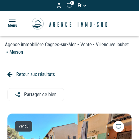
0
Fr
Menu
Agence immobilière Cagnes-sur-Mer
Vente
Villeneuve loubet
ACCUEIL
Maison
ACHETER
Appartements
Retour aux résultats
LOUER
Maisons
& Villas
Partager ce bien
BIENS
Terrains
VENDUS
Garages
ESTIMATION
/
Vendu
Parkings
VOS