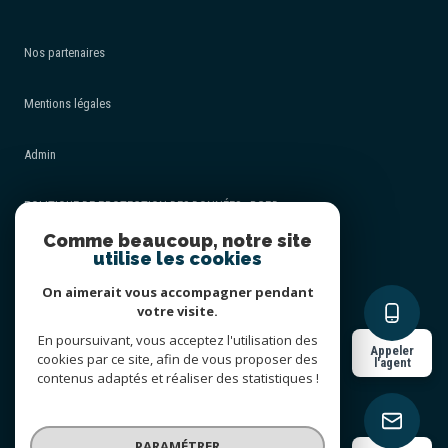
Nos partenaires
Mentions légales
Admin
POLITIQUE DE PROTECTION DES DONNÉES - RGPD
Comme beaucoup, notre site
utilise les cookies
Nos honoraires
On aimerait vous accompagner pendant
Politique RGPD
votre visite.
En poursuivant, vous acceptez l'utilisation des
Appeler
cookies par ce site, afin de vous proposer des
Cookies
l'agent
contenus adaptés et réaliser des statistiques !
© 2026 | Tous droits réservés
PARAMÉTRER