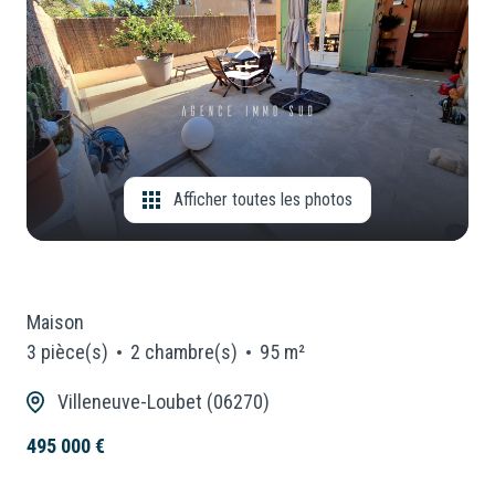
CONSEILLERS
Locaux
Commerciaux
NOUS
Neuf
REJOINDRE
Afficher toutes les photos
Maison
3 pièce(s)
2 chambre(s)
95 m²
Villeneuve-Loubet (06270)
495 000 €