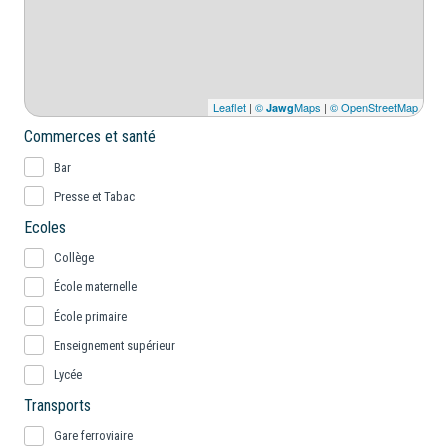
Leaflet
|
©
Maps
|
© OpenStreetMap
Jawg
Commerces et santé
Bar
Presse et Tabac
Ecoles
Collège
École maternelle
École primaire
Enseignement supérieur
Lycée
Transports
Gare ferroviaire