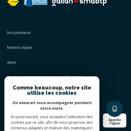
Nos partenaires
Mentions légales
Admin
POLITIQUE DE PROTECTION DES DONNÉES - RGPD
Comme beaucoup, notre site
utilise les cookies
Nos honoraires
On aimerait vous accompagner pendant
Politique RGPD
votre visite.
En poursuivant, vous acceptez l'utilisation des
Appeler
cookies par ce site, afin de vous proposer des
Cookies
l'agent
contenus adaptés et réaliser des statistiques !