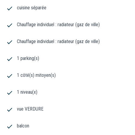
19952 €
cuisine séparée
Pas de procédure en cours
Chauffage individuel : radiateur (gaz de ville)
Les informations sur les risques auxquels ce bien est exposé
sont disponibles sur le site
Géorisques
Chauffage individuel : radiateur (gaz de ville)
1 parking(s)
1 côté(s) mitoyen(s)
1 niveau(x)
vue VERDURE
balcon