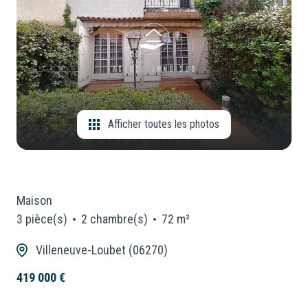
CONSEILLERS
Locaux
Commerciaux
NOUS
Neuf
REJOINDRE
Afficher toutes les photos
Maison
3 pièce(s)
2 chambre(s)
72 m²
Villeneuve-Loubet (06270)
419 000 €