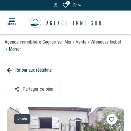
0
Fr
Menu
Agence immobilière Cagnes-sur-Mer
Vente
Villeneuve loubet
ACCUEIL
Maison
ACHETER
Appartements
Retour aux résultats
LOUER
Maisons
& Villas
Partager ce bien
BIENS
Terrains
VENDUS
Garages
ESTIMATION
/
Vendu
Parkings
VOS