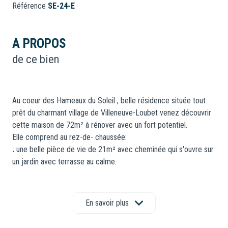
Référence
SE-24-E
A PROPOS
de ce bien
Au coeur des Hameaux du Soleil , belle résidence située tout
prêt du charmant village de Villeneuve-Loubet venez découvrir
cette maison de 72m² à rénover avec un fort potentiel.
Elle comprend au rez-de- chaussée:
.
une belle pièce de vie de 21m² avec cheminée qui s'ouvre sur
un jardin avec terrasse au calme.
.
une cuisine indépendante avec un accès à un sous sol très sain
d'environ 40m².
.
un cellier.
En savoir plus
.
un WC.