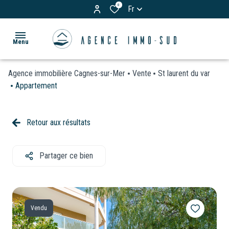
0
Fr
Menu
Agence immobilière Cagnes-sur-Mer
Vente
St laurent du var
ACCUEIL
Appartement
ACHETER
Appartements
Retour aux résultats
LOUER
Maisons
& Villas
Partager ce bien
BIENS
Terrains
VENDUS
Garages
ESTIMATION
/
Vendu
Parkings
VOS