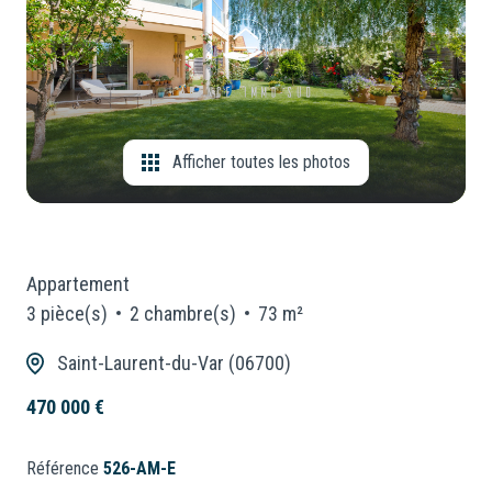
CONSEILLERS
Locaux
Commerciaux
NOUS
Neuf
REJOINDRE
Afficher toutes les photos
Appartement
3 pièce(s)
2 chambre(s)
73 m²
Saint-Laurent-du-Var (06700)
470 000 €
Référence
526-AM-E