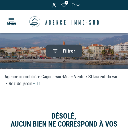
0
Fr
Menu
ACCUEIL
Filtrer
ACHETER
Appartements
LOUER
Maisons
Agence immobilière Cagnes-sur-Mer
Vente
St laurent du var
& Villas
Rez de jardin
T1
BIENS
Terrains
VENDUS
Garages
ESTIMATION
DÉSOLÉ,
/
AUCUN BIEN NE CORRESPOND À VOS
Parkings
VOS