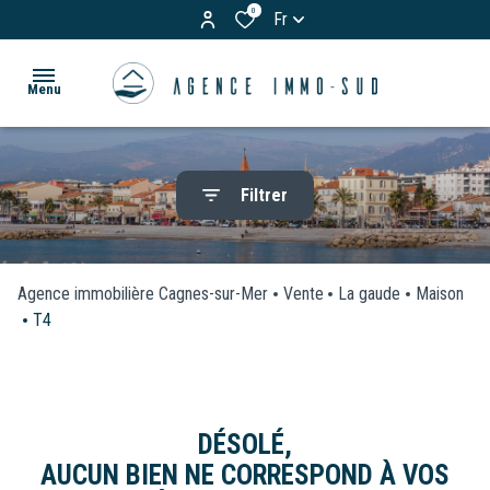
0
Fr
Menu
ACCUEIL
Filtrer
ACHETER
Appartements
LOUER
Maisons
Agence immobilière Cagnes-sur-Mer
Vente
La gaude
Maison
T4
& Villas
BIENS
Terrains
VENDUS
Garages
ESTIMATION
DÉSOLÉ,
/
AUCUN BIEN NE CORRESPOND À VOS
Parkings
VOS