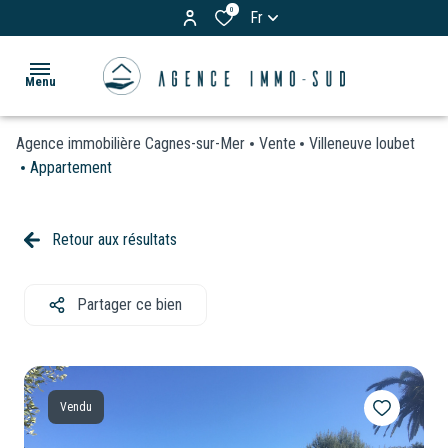
0
Fr
Menu
Agence immobilière Cagnes-sur-Mer
Vente
Villeneuve loubet
ACCUEIL
Appartement
ACHETER
Appartements
Retour aux résultats
LOUER
Maisons
& Villas
Partager ce bien
BIENS
Terrains
VENDUS
Garages
ESTIMATION
/
Vendu
Parkings
VOS