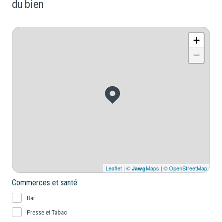
du bien
+
−
Leaflet
|
©
Maps
|
© OpenStreetMap
Jawg
Commerces et santé
Bar
Presse et Tabac