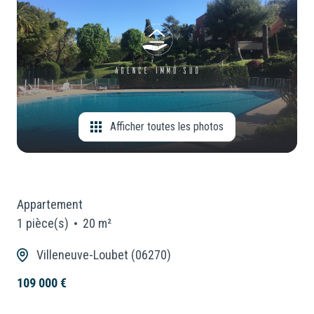
CONSEILLERS
Locaux
Commerciaux
NOUS
Neuf
REJOINDRE
Afficher toutes les photos
Appartement
1 pièce(s)
20 m²
Villeneuve-Loubet (06270)
109 000 €