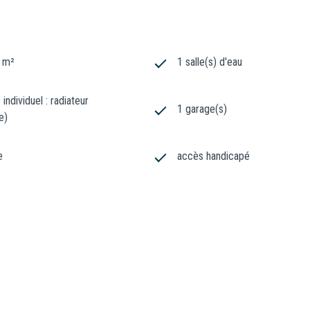
0 m²
1 salle(s) d'eau
individuel : radiateur
1 garage(s)
e)
e
accès handicapé