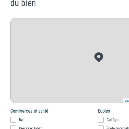
du bien
Lea
Commerces et santé
Ecoles
Bar
Collège
Presse et Tabac
École maternell