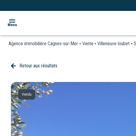
Menu
Agence immobilière Cagnes-sur-Mer
Vente
Villeneuve loubet
S
ACCUEIL
ACHETER
Retour aux résultats
Appartements
LOUER
Maisons
BIENS
& Villas
Vendu
VENDUS
Terrains
ESTIMATION
Garages
VOS
/
CONSEILLERS
Parkings