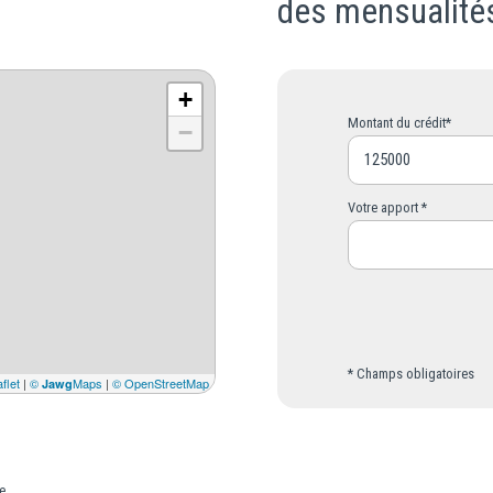
des mensualité
+
Montant du crédit*
−
Votre apport *
* Champs obligatoires
flet
|
©
Maps
|
© OpenStreetMap
Jawg
e