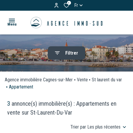
0
Fr
Menu
ACCUEIL
Filtrer
ACHETER
Appartements
LOUER
Maisons
Agence immobilière Cagnes-sur-Mer
Vente
St laurent du var
Appartement
& Villas
BIENS
Terrains
VENDUS
3
annonce(s) immobilière(s) : Appartements en
vente sur St-Laurent-Du-Var
Garages
ESTIMATION
/
Trier par Les plus récentes
Parkings
VOS