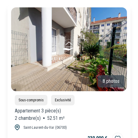
CONSEILLERS
Locaux
Commerciaux
NOUS
Neuf
REJOINDRE
8 photos
Sous-compromis
Exclusivité
Appartement 3 pièce(s)
2 chambre(s)
52.51 m²
Saint-Laurent-du-Var (06700)