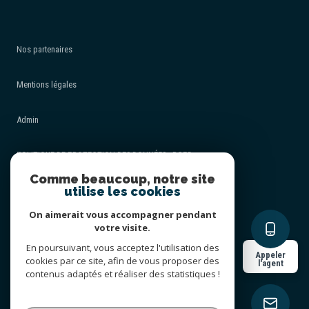
Nos partenaires
Mentions légales
Admin
POLITIQUE DE PROTECTION DES DONNÉES - RGPD
Comme beaucoup, notre site
utilise les cookies
Nos honoraires
On aimerait vous accompagner pendant
Politique RGPD
votre visite.
En poursuivant, vous acceptez l'utilisation des
Appeler
cookies par ce site, afin de vous proposer des
Cookies
l'agent
contenus adaptés et réaliser des statistiques !
© 2026 | Tous droits réservés