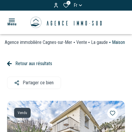
0
Fr
Menu
Agence immobilière Cagnes-sur-Mer
Vente
La gaude
Maison
ACCUEIL
ACHETER
Retour aux résultats
Appartements
LOUER
Maisons
Partager ce bien
& Villas
BIENS
Terrains
VENDUS
Garages
Vendu
ESTIMATION
/
Parkings
VOS